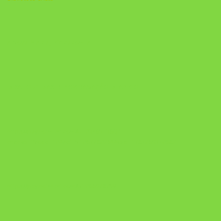
A Nova Prática Jurídica com IA
DESAFIO 21 DIAS: REPROGRAMAÇÃO DE APEGO
https://pay.hotmart.com/U103465136Q?
checkoutMode=10&ref=N106778026Y&bid=1784269340682
https://pay.hotmart.com/U106697875V