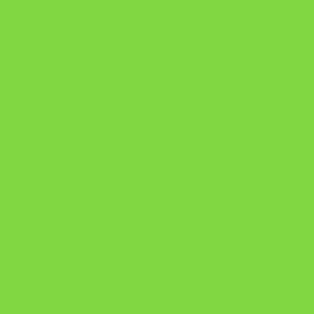
Como Superar Uma Separação ebook
Manual da Mulher Sábia
Onde Está na Bíblia
Como Superar Uma Separação livro
ORYON – MESAS PROPRIETÁRIAS