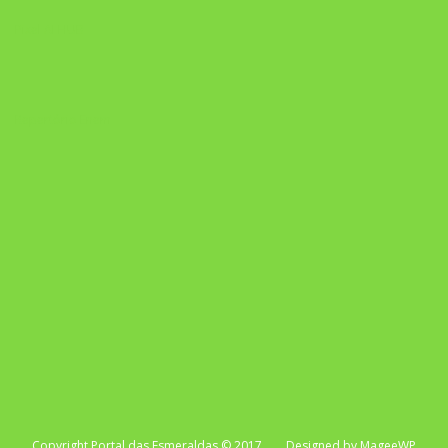
Pixel AI HUB
Repertório Enem
Copyright Portal das Esmeraldas © 2017. Designed by MageeWP