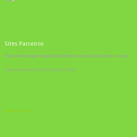
Sites Parceiros
http://www.registrosakashicostheta.com/curso/sobre-o-curso
https://arteterapia2190.blogspot.com.br/
Biblioteca Cristã