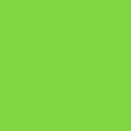
Manual da Mulher Sábia
Onde Está na Bíblia
Como Superar Uma Separação livro
ORYON – MESAS PROPRIETÁRIAS
A Chave do Poder Syncronix