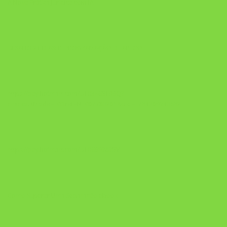
A Nova Prática Jurídica com IA
DESAFIO 21 DIAS: REPROGRAMAÇÃO DE APEGO
https://pay.hotmart.com/U103465136Q?
checkoutMode=10&ref=N106778026Y&bid=1784269340682
https://pay.hotmart.com/U106697875V
Como Superar Uma Separação ebook