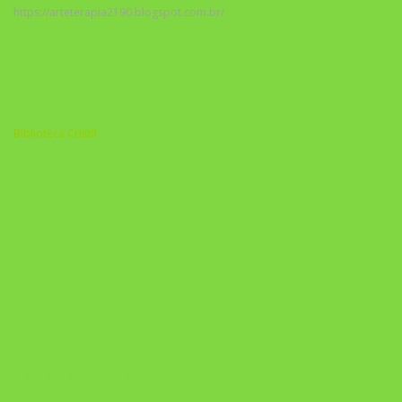
https://arteterapia2190.blogspot.com.br/
Biblioteca Cristã
A Nova Prática Jurídica com IA
DESAFIO 21 DIAS: REPROGRAMAÇÃO DE APEGO
https://pay.hotmart.com/U103465136Q?
checkoutMode=10&ref=N106778026Y&bid=1784269340682