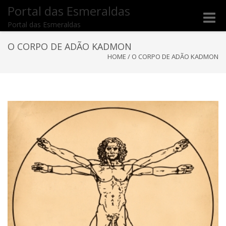
Portal das Esmeraldas
Toggle
Portal das Esmeraldas
naviga
O CORPO DE ADÃO KADMON
HOME
/
O CORPO DE ADÃO KADMON