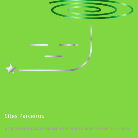
Sites Parceiros
http://www.registrosakashicostheta.com/curso/sobre-o-curso