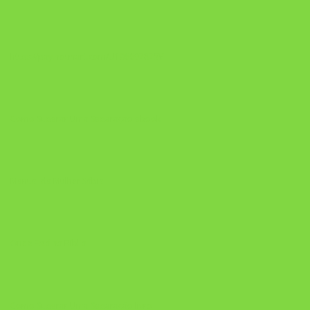
https://pay.hotmart.com/U106697875V
Como Superar Uma Separação ebook
Manual da Mulher Sábia
Onde Está na Bíblia
Como Superar Uma Separação livro