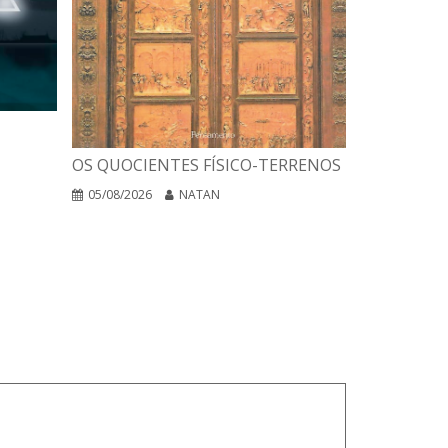
A INTERPR
OS QUOCIENTES FÍSICO-TERRENOS
DAS RELIG
EGO NEGA
05/08/2026
NATAN
04/08/2026