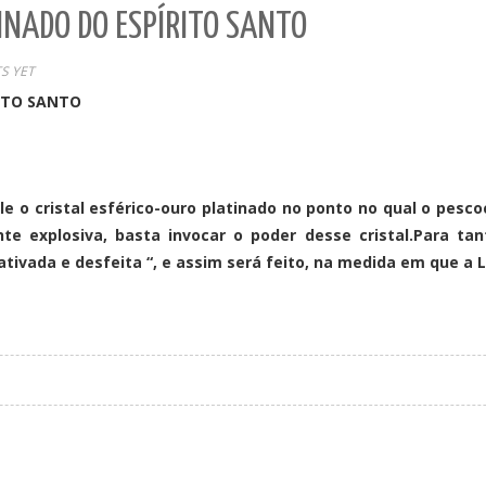
INADO DO ESPÍRITO SANTO
S YET
RITO SANTO
e o cristal esférico-ouro platinado no ponto no qual o pesco
nte explosiva, basta invocar o poder desse cristal.Para 
tivada e desfeita “, e assim será feito, na medida em que a L