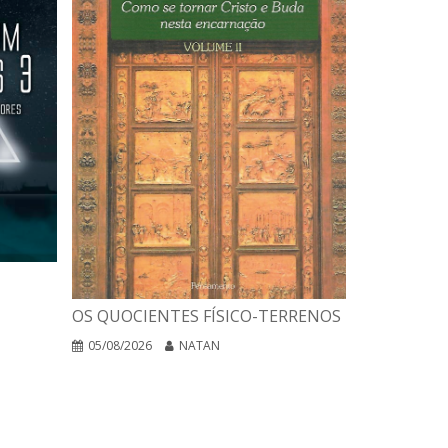
A INTERPR
OS QUOCIENTES FÍSICO-TERRENOS
DAS RELIG
EGO NEGA
05/08/2026
NATAN
04/08/2026