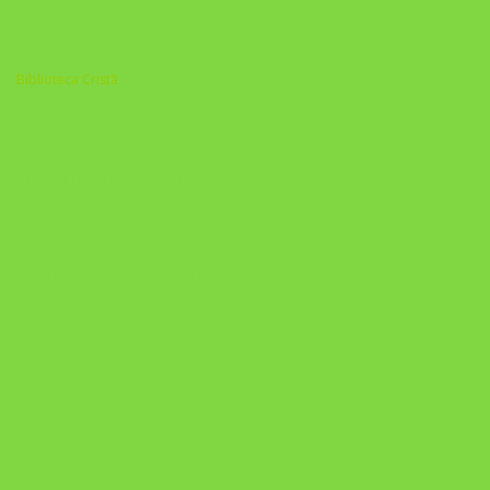
Biblioteca Cristã
A Nova Prática Jurídica com IA
DESAFIO 21 DIAS: REPROGRAMAÇÃO DE APEGO
https://pay.hotmart.com/U103465136Q?
checkoutMode=10&ref=N106778026Y&bid=1784269340682