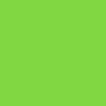
https://pay.hotmart.com/U106697875V
Como Superar Uma Separação ebook
Manual da Mulher Sábia
Onde Está na Bíblia
Como Superar Uma Separação livro