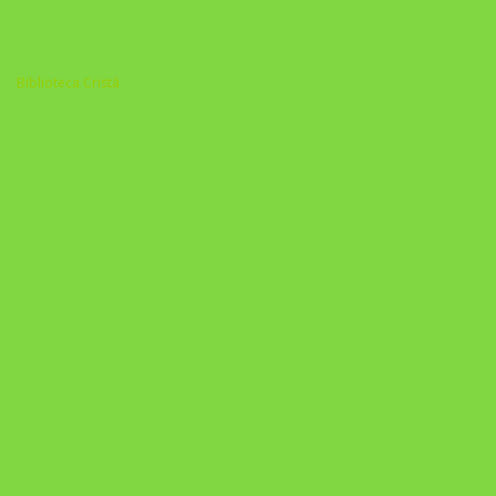
Biblioteca Cristã
A Nova Prática Jurídica com IA
DESAFIO 21 DIAS: REPROGRAMAÇÃO DE APEGO
https://pay.hotmart.com/U103465136Q?
checkoutMode=10&ref=N106778026Y&bid=1784269340682