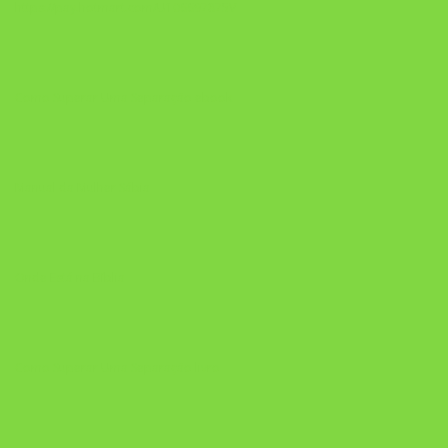
https://pay.hotmart.com/U106697875V
Como Superar Uma Separação ebook
Manual da Mulher Sábia
Onde Está na Bíblia
Como Superar Uma Separação livro