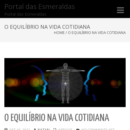
Portal das Esmeraldas
Toggle
Portal das Esmeraldas
naviga
O EQUILÍBRIO NA VIDA COTIDIANA
HOME
/
O EQUILÍBRIO NA VIDA COTIDIANA
O EQUILÍBRIO NA VIDA COTIDIANA
SET 19, 2021
NATAN
ARTIGOS
NO COMMENTS YET