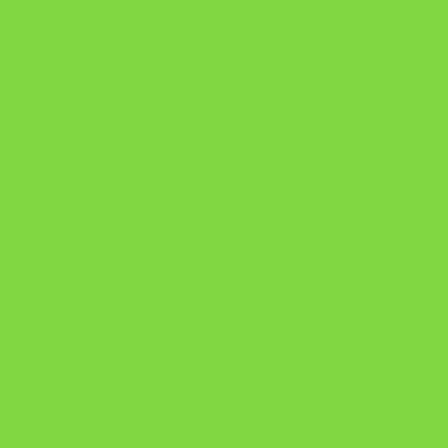
Como Superar Uma Separação livro
ORYON – MESAS PROPRIETÁRIAS
A Chave do Poder Syncronix
Pixel AI HUB
Repertório Enem