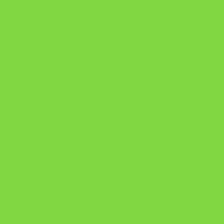
https://pay.hotmart.com/U103465136Q?
checkoutMode=10&ref=N106778026Y&bid=1784269340682
https://pay.hotmart.com/U106697875V
Como Superar Uma Separação ebook
Manual da Mulher Sábia
Onde Está na Bíblia