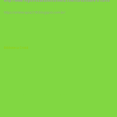
http://www.registrosakashicostheta.com/curso/sobre-o-curso
https://arteterapia2190.blogspot.com.br/
Biblioteca Cristã
A Nova Prática Jurídica com IA
DESAFIO 21 DIAS: REPROGRAMAÇÃO DE APEGO