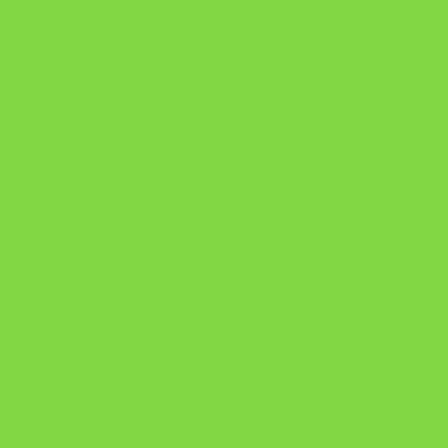
https://pay.hotmart.com/U106697875V
Como Superar Uma Separação ebook
Manual da Mulher Sábia
Onde Está na Bíblia
Como Superar Uma Separação livro