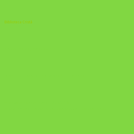
Biblioteca Cristã
A Nova Prática Jurídica com IA
DESAFIO 21 DIAS: REPROGRAMAÇÃO DE APEGO
https://pay.hotmart.com/U103465136Q?
checkoutMode=10&ref=N106778026Y&bid=1784269340682