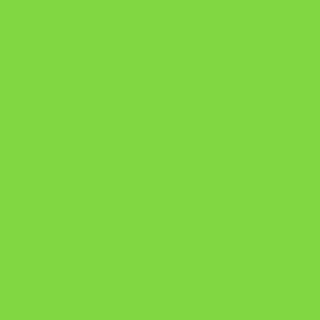
Como Superar Uma Separação ebook
Manual da Mulher Sábia
Onde Está na Bíblia
Como Superar Uma Separação livro
ORYON – MESAS PROPRIETÁRIAS