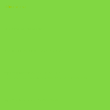
Biblioteca Cristã
A Nova Prática Jurídica com IA
DESAFIO 21 DIAS: REPROGRAMAÇÃO DE APEGO
https://pay.hotmart.com/U103465136Q?
checkoutMode=10&ref=N106778026Y&bid=1784269340682
https://pay.hotmart.com/U106697875V