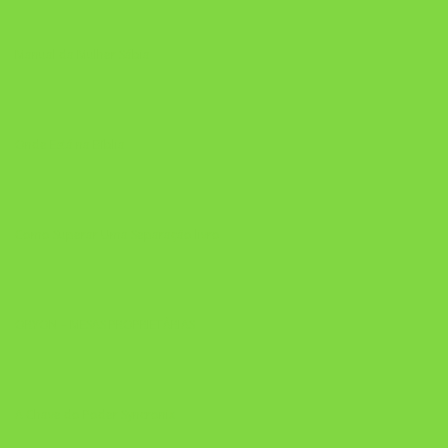
Manual da Mulher Sábia
Onde Está na Bíblia
Como Superar Uma Separação livro
ORYON – MESAS PROPRIETÁRIAS
A Chave do Poder Syncronix