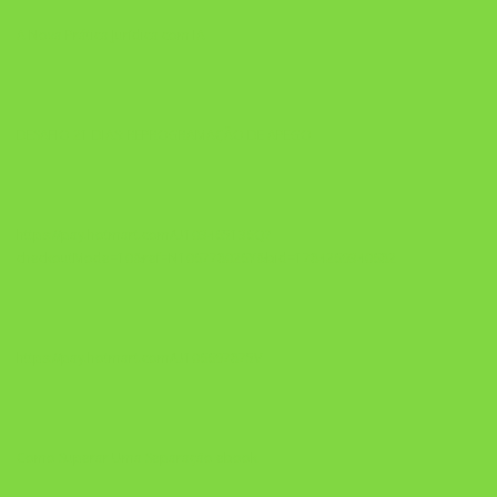
A Nova Prática Jurídica com IA
DESAFIO 21 DIAS: REPROGRAMAÇÃO DE APEGO
https://pay.hotmart.com/U103465136Q?
checkoutMode=10&ref=N106778026Y&bid=1784269340682
https://pay.hotmart.com/U106697875V
Como Superar Uma Separação ebook