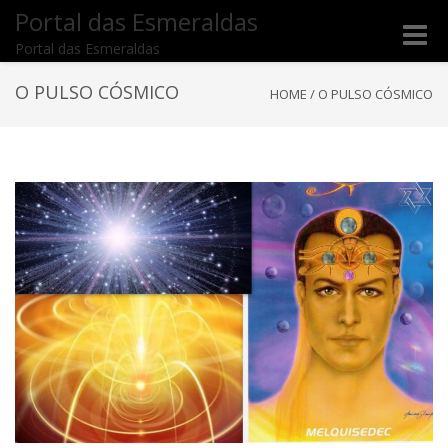
Portal das Esmeraldas
Toggle
Portal das Esmeraldas
naviga
O PULSO CÓSMICO
HOME
/
O PULSO CÓSMICO