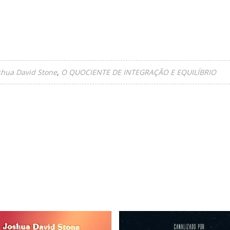
shua David Stone
O QUOCIENTE DE INTEGRAÇÃO E EQUILÍBRIO