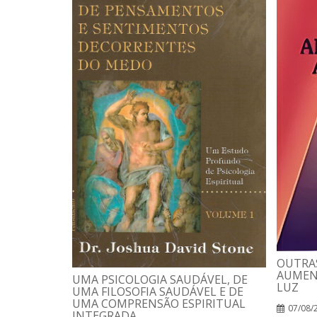
OUTRAS
AUMEN
UMA PSICOLOGIA SAUDÁVEL, DE
LUZ
UMA FILOSOFIA SAUDÁVEL E DE
UMA COMPRENSÃO ESPIRITUAL
07/08/
INTEGRADA.