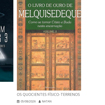
A INTERPR
OS QUOCIENTES FÍSICO-TERRENOS
DAS RELIG
EGO NEGA
05/08/2026
NATAN