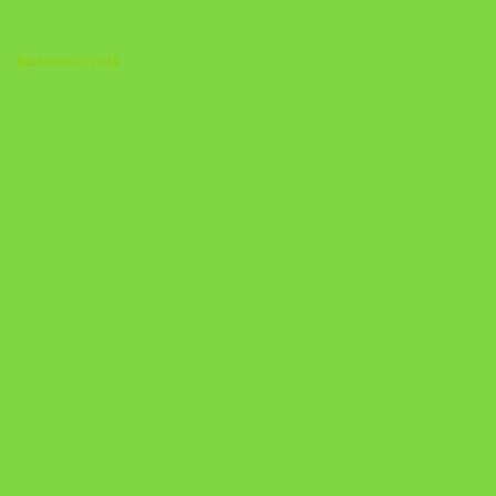
Biblioteca Cristã
A Nova Prática Jurídica com IA
DESAFIO 21 DIAS: REPROGRAMAÇÃO DE APEGO
https://pay.hotmart.com/U103465136Q?
checkoutMode=10&ref=N106778026Y&bid=1784269340682
https://pay.hotmart.com/U106697875V