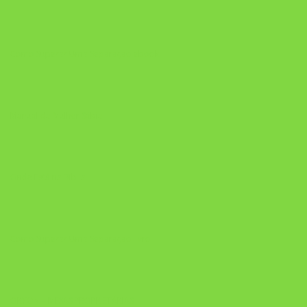
Como Superar Uma Separação ebook
Manual da Mulher Sábia
Onde Está na Bíblia
Como Superar Uma Separação livro
ORYON – MESAS PROPRIETÁRIAS