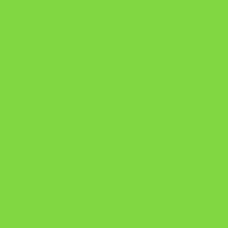
https://pay.hotmart.com/U103465136Q?
checkoutMode=10&ref=N106778026Y&bid=1784269340682
https://pay.hotmart.com/U106697875V
Como Superar Uma Separação ebook
Manual da Mulher Sábia