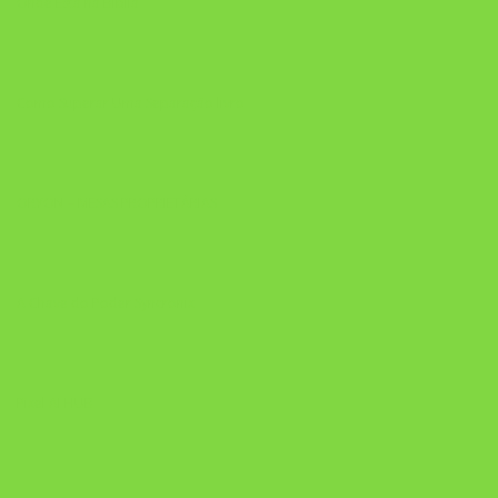
Onde Está na Bíblia
Como Superar Uma Separação livro
ORYON – MESAS PROPRIETÁRIAS
A Chave do Poder Syncronix
Pixel AI HUB