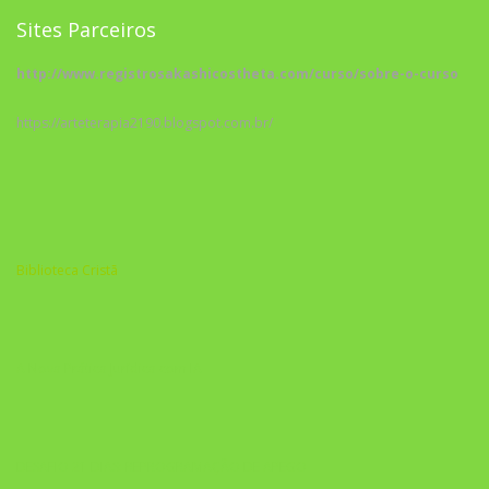
Sites Parceiros
http://www.registrosakashicostheta.com/curso/sobre-o-curso
https://arteterapia2190.blogspot.com.br/
Biblioteca Cristã
A Nova Prática Jurídica com IA
DESAFIO 21 DIAS: REPROGRAMAÇÃO DE APEGO