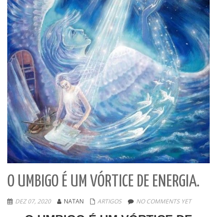
O UMBIGO É UM VÓRTICE DE ENERGIA.
DEZ 07, 2020
NATAN
ARTIGOS
NO COMMENTS YET