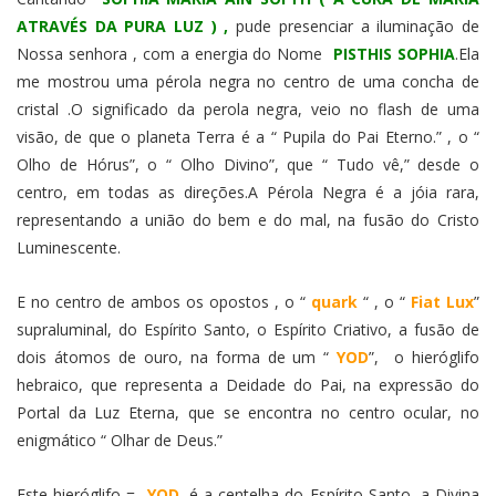
ATRAVÉS DA PURA LUZ ) ,
pude presenciar a iluminação de
Nossa senhora , com a energia do Nome
PISTHIS SOPHIA
.Ela
me mostrou uma pérola negra no centro de uma concha de
cristal .O significado da perola negra, veio no flash de uma
visão, de que o planeta Terra é a “ Pupila do Pai Eterno.” , o “
Olho de Hórus”, o “ Olho Divino”, que “ Tudo vê,” desde o
centro, em todas as direções.A Pérola Negra é a jóia rara,
representando a união do bem e do mal, na fusão do Cristo
Luminescente.
E no centro de ambos os opostos , o “
quark
“ , o “
Fiat Lux
”
supraluminal, do Espírito Santo, o Espírito Criativo, a fusão de
dois átomos de ouro, na forma de um “
YOD
”, o hieróglifo
hebraico, que representa a Deidade do Pai, na expressão do
Portal da Luz Eterna, que se encontra no centro ocular, no
enigmático “ Olhar de Deus.”
Este hieróglifo =
YOD
, é a centelha do Espírito Santo, a Divina