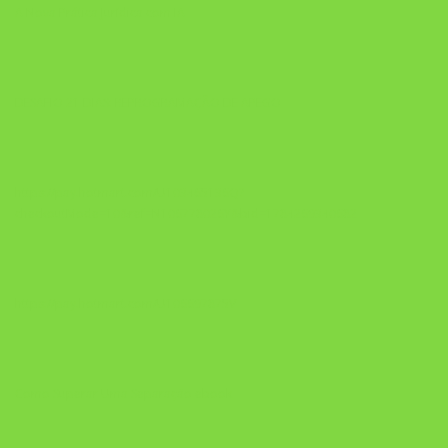
A Nova Prática Jurídica com IA
DESAFIO 21 DIAS: REPROGRAMAÇÃO DE APEGO
https://pay.hotmart.com/U103465136Q?
checkoutMode=10&ref=N106778026Y&bid=1784269340682
https://pay.hotmart.com/U106697875V
Como Superar Uma Separação ebook