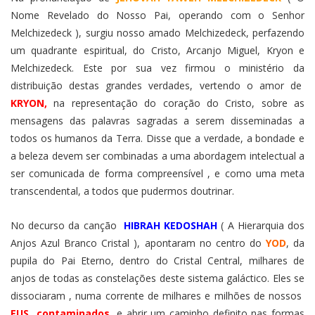
Nome Revelado do Nosso Pai, operando com o Senhor
Melchizedeck ), surgiu nosso amado Melchizedeck, perfazendo
um quadrante espiritual, do Cristo, Arcanjo Miguel, Kryon e
Melchizedeck. Este por sua vez firmou o ministério da
distribuição destas grandes verdades, vertendo o amor de
KRYON,
na representação do coração do Cristo, sobre as
mensagens das palavras sagradas a serem disseminadas a
todos os humanos da Terra. Disse que a verdade, a bondade e
a beleza devem ser combinadas a uma abordagem intelectual a
ser comunicada de forma compreensível , e como uma meta
transcendental, a todos que pudermos doutrinar.
No decurso da canção
HIBRAH KEDOSHAH
( A Hierarquia dos
Anjos Azul Branco Cristal ), apontaram no centro do
YOD
, da
pupila do Pai Eterno, dentro do Cristal Central, milhares de
anjos de todas as constelações deste sistema galáctico. Eles se
dissociaram , numa corrente de milhares e milhões de nossos
EUS contaminados,
e abrir um caminho definito nas formas