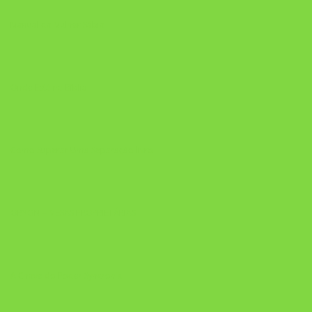
Manual da Mulher Sábia
Onde Está na Bíblia
Como Superar Uma Separação livro
ORYON – MESAS PROPRIETÁRIAS
A Chave do Poder Syncronix