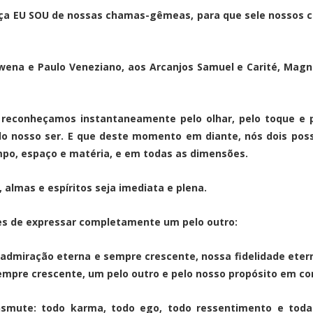
ça EU SOU de nossas chamas-gêmeas, para que sele nossos co
wena e Paulo Veneziano, aos Arcanjos Samuel e Carité, Magnu
econheçamos instantaneamente pelo olhar, pelo toque e 
do nosso ser. E que deste momento em diante, nós dois po
mpo, espaço e matéria, e em todas as dimensões.
almas e espíritos seja imediata e plena.
s de expressar completamente um pelo outro:
admiração eterna e sempre crescente, nossa fidelidade etern
sempre crescente, um pelo outro e pelo nosso propósito em 
nsmute: todo karma, todo ego, todo ressentimento e todas