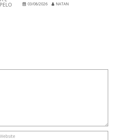
PLANO DE 
PELO
03/08/2026
NATAN
PARA CURA
NEGÓCIOS 
02/08/2026