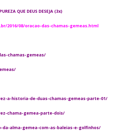
PUREZA QUE DEUS DESEJA (3x)
.br/2016/08/oracao-das-chamas-gemeas.html
-das-chamas-gemeas/
gemeas/
vez-a-historia-de-duas-chamas-gemeas-parte-01/
-vez-chama-gemea-parte-dois/
o-da-alma-gemea-com-as-baleias-e-golfinhos/