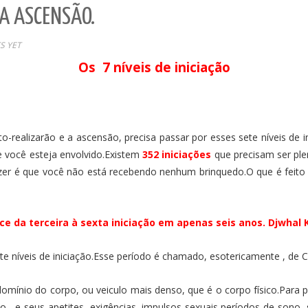
 A ASCENSÃO.
S YET
Os 7 níveis de iniciação
uto-realizarão e a ascensão, precisa passar por esses sete níveis de 
e você esteja envolvido.Existem
352 iniciações
que precisam ser ple
izer é que você não está recebendo nenhum brinquedo.O que é fei
 da terceira à sexta iniciação em apenas seis anos. Djwhal 
te níveis de iniciação.Esse período é chamado, esotericamente , de
omínio do corpo, ou veiculo mais denso, que é o corpo físico.Para 
po , e seus apetites, exigências, impulsos sexuais,períodos de sono,