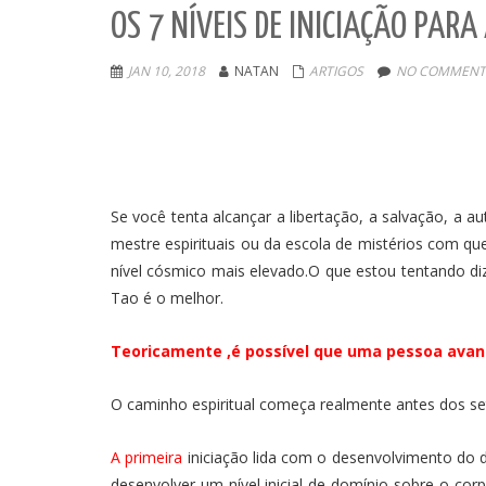
OS 7 NÍVEIS DE INICIAÇÃO PARA
JAN 10, 2018
NATAN
ARTIGOS
NO COMMENT
Se você tenta alcançar a libertação, a salvação, a a
mestre espirituais ou da escola de mistérios com qu
nível cósmico mais elevado.O que estou tentando d
Tao é o melhor.
Teoricamente ,é possível que uma pessoa avance
O caminho espiritual começa realmente antes dos se
A primeira
iniciação lida com o desenvolvimento do d
desenvolver um nível inicial de domínio sobre o cor