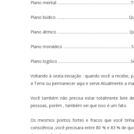
Plano mental ………………………………………………………….Terce
Plano búdico ……………………………………………………….. Quart
Plano átmico ……………………………………………………….. Quint
Plano monádico ……………………………………………………. Sext
Plano logóico …………………………………………………………Séti
Voltando à sexta iniciação : quando você a recebe,
a Terra ou permanecer aqui e servir.Atualmente a mai
Você também não precisa estar totalmente livre de
pessoas, porém , também sei que isso é um fato.
Os mesmos pontos fortes e fracos que você tinha n
consciência ,você precisara entre 80 % e 83 % de q