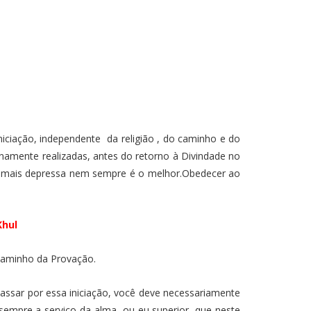
iniciação, independente da religião , do caminho e do
namente realizadas, antes do retorno à Divindade no
to mais depressa nem sempre é o melhor.Obedecer ao
Khul
 Caminho da Provação.
passar por essa iniciação, você deve necessariamente
 sempre a serviço da alma, ou eu superior, que neste