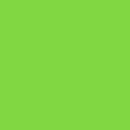
Como Superar Uma Separação livro
ORYON – MESAS PROPRIETÁRIAS
A Chave do Poder Syncronix
Pixel AI HUB
Repertório Enem