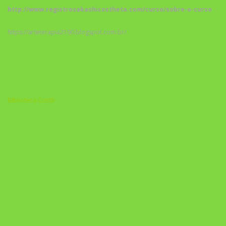
http://www.registrosakashicostheta.com/curso/sobre-o-curso
https://arteterapia2190.blogspot.com.br/
Biblioteca Cristã
A Nova Prática Jurídica com IA
DESAFIO 21 DIAS: REPROGRAMAÇÃO DE APEGO