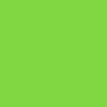
https://pay.hotmart.com/U103465136Q?
checkoutMode=10&ref=N106778026Y&bid=1784269340682
https://pay.hotmart.com/U106697875V
Como Superar Uma Separação ebook
Manual da Mulher Sábia
Onde Está na Bíblia