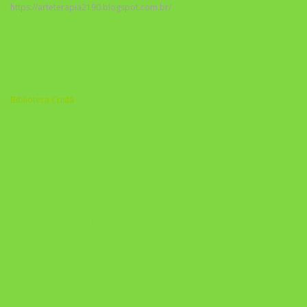
https://arteterapia2190.blogspot.com.br/
Biblioteca Cristã
A Nova Prática Jurídica com IA
DESAFIO 21 DIAS: REPROGRAMAÇÃO DE APEGO
https://pay.hotmart.com/U103465136Q?
checkoutMode=10&ref=N106778026Y&bid=1784269340682