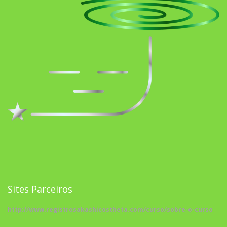
Sites Parceiros
http://www.registrosakashicostheta.com/curso/sobre-o-curso