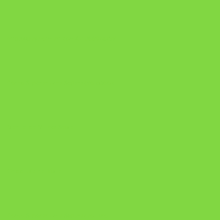
https://pay.hotmart.com/U106697875V
Como Superar Uma Separação ebook
Manual da Mulher Sábia
Onde Está na Bíblia
Como Superar Uma Separação livro