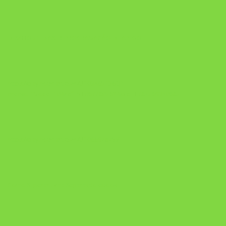
DESAFIO 21 DIAS: REPROGRAMAÇÃO DE APEGO
https://pay.hotmart.com/U103465136Q?
checkoutMode=10&ref=N106778026Y&bid=1784269340682
https://pay.hotmart.com/U106697875V
Como Superar Uma Separação ebook