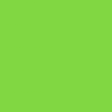
Manual da Mulher Sábia
Onde Está na Bíblia
Como Superar Uma Separação livro
ORYON – MESAS PROPRIETÁRIAS
A Chave do Poder Syncronix