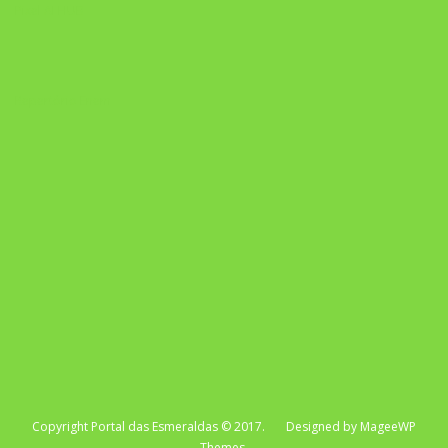
Pixel AI HUB
Repertório Enem
Copyright Portal das Esmeraldas © 2017. Designed by MageeWP
Themes.