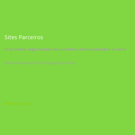
Sites Parceiros
http://www.registrosakashicostheta.com/curso/sobre-o-curso
https://arteterapia2190.blogspot.com.br/
Biblioteca Cristã
A Nova Prática Jurídica com IA