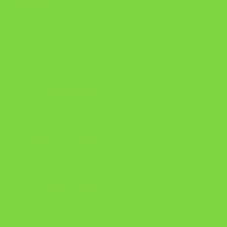
Manual da Mulher Sábia
Onde Está na Bíblia
Como Superar Uma Separação livro
ORYON – MESAS PROPRIETÁRIAS
A Chave do Poder Syncronix