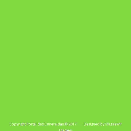
Pixel AI HUB
Repertório Enem
Copyright Portal das Esmeraldas © 2017. Designed by MageeWP
Themes.