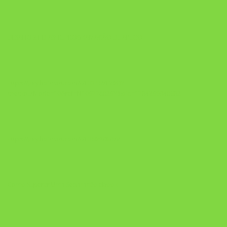
DESAFIO 21 DIAS: REPROGRAMAÇÃO DE APEGO
https://pay.hotmart.com/U103465136Q?
checkoutMode=10&ref=N106778026Y&bid=1784269340682
https://pay.hotmart.com/U106697875V
Como Superar Uma Separação ebook