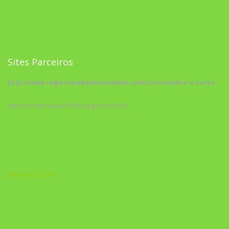
Sites Parceiros
http://www.registrosakashicostheta.com/curso/sobre-o-curso
https://arteterapia2190.blogspot.com.br/
Biblioteca Cristã
A Nova Prática Jurídica com IA