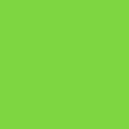
DESAFIO 21 DIAS: REPROGRAMAÇÃO DE APEGO
https://pay.hotmart.com/U103465136Q?
checkoutMode=10&ref=N106778026Y&bid=1784269340682
https://pay.hotmart.com/U106697875V
Como Superar Uma Separação ebook
Manual da Mulher Sábia