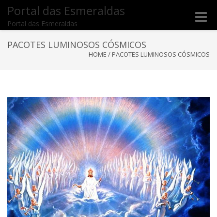
Portal das Esmeraldas
Toggle
Portal das Esmeraldas
naviga
PACOTES LUMINOSOS CÓSMICOS
HOME
/
PACOTES LUMINOSOS CÓSMICOS