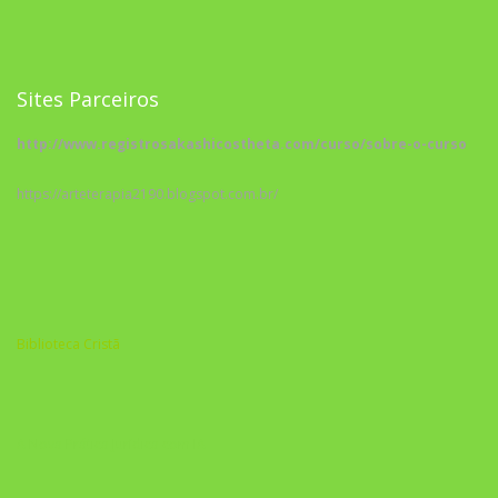
Sites Parceiros
http://www.registrosakashicostheta.com/curso/sobre-o-curso
https://arteterapia2190.blogspot.com.br/
Biblioteca Cristã
A Nova Prática Jurídica com IA