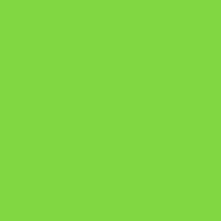
Onde Está na Bíblia
Como Superar Uma Separação livro
ORYON – MESAS PROPRIETÁRIAS
A Chave do Poder Syncronix
Pixel AI HUB