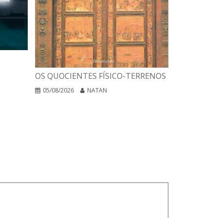
A INTERPR
OS QUOCIENTES FÍSICO-TERRENOS
DAS RELIG
EGO NEGA
05/08/2026
NATAN
04/08/2026