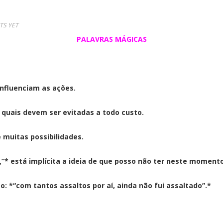
S YET
PALAVRAS MÁGICAS
nfluenciam as ações.
e quais devem ser evitadas a todo custo.
 muitas possibilidades.
,”* está implícita a ideia de que posso não ter neste momen
o: *“com tantos assaltos por aí, ainda não fui assaltado”.*