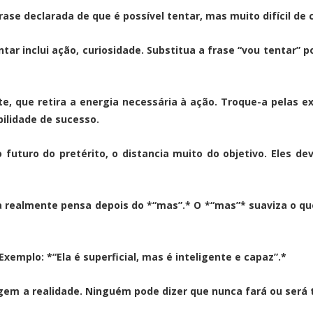
frase declarada de que é possível tentar, mas muito difícil de 
r inclui ação, curiosidade. Substitua a frase “vou tentar” 
nte, que retira a energia necessária à ação. Troque-a pelas e
bilidade de sucesso.
 futuro do pretérito, o distancia muito do objetivo. Eles 
realmente pensa depois do *“mas”.* O *“mas”* suaviza o que
xemplo: *“Ela é superficial, mas é inteligente e capaz”.*
em a realidade. Ninguém pode dizer que nunca fará ou será t