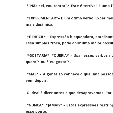
*“Não sei, vou tentar”.* Este é terrível. É uma 
*EXPERIMENTAR*– É um ótimo verbo. Experimenta
mais dinâmica.
*É DIFÍCIL* – Expressão bloqueadora, paralisa
Essa simples troca, pode abrir uma maior possi
*GOSTARIA*, *QUERIA* – Usar esses verbos no
quero”* ou *“eu gosto”*.
*MAS* – A gente só conhece o que uma pessoa 
vem depois.
O ideal é dizer antes o que desaprovamos. Por E
*NUNCA*, *JAMAIS* – Estas expressões restring
esse ponto.