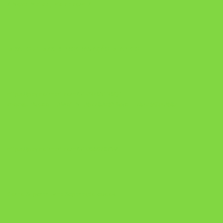
A Nova Prática Jurídica com IA
DESAFIO 21 DIAS: REPROGRAMAÇÃO DE APEGO
https://pay.hotmart.com/U103465136Q?
checkoutMode=10&ref=N106778026Y&bid=1784269340682
https://pay.hotmart.com/U106697875V
Como Superar Uma Separação ebook