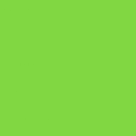
Manual da Mulher Sábia
Onde Está na Bíblia
Como Superar Uma Separação livro
ORYON – MESAS PROPRIETÁRIAS
A Chave do Poder Syncronix