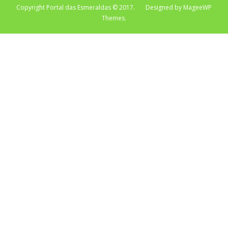
Copyright Portal das Esmeraldas © 2017. Designed by MageeWP
Themes.