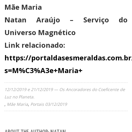
Mãe Maria
Natan Araújo – Serviço do
Universo Magnético
Link relacionado:
https://portaldasesmeraldas.com.br
s=M%C3%A3e+Maria+
12/12/2019 e 21/12/2019 — Os Ancoradores do Coeficente de
Luz no Planeta.
Mãe Maria
Portais 03/12/2019