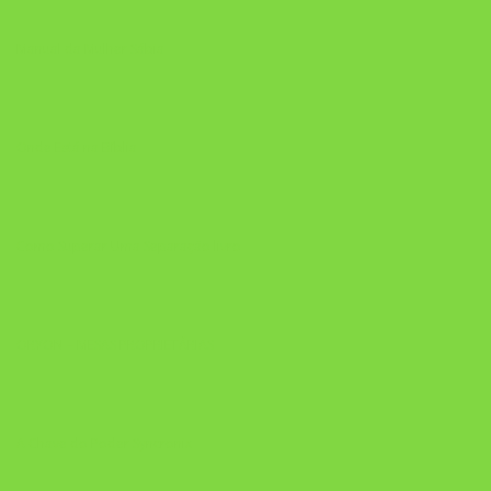
Manual da Mulher Sábia
Onde Está na Bíblia
Como Superar Uma Separação livro
ORYON – MESAS PROPRIETÁRIAS
A Chave do Poder Syncronix