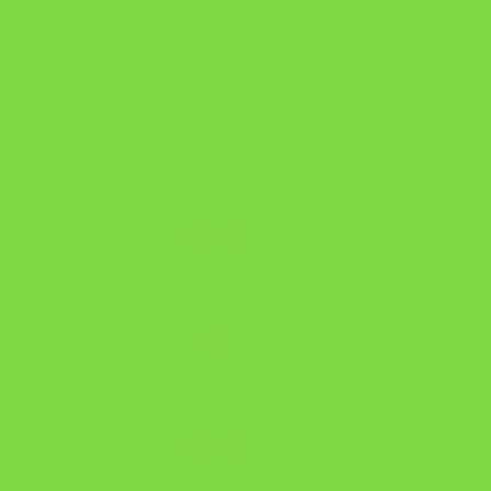
A Nova Prática Jurídica com IA
DESAFIO 21 DIAS: REPROGRAMAÇÃO DE APEGO
https://pay.hotmart.com/U103465136Q?
checkoutMode=10&ref=N106778026Y&bid=1784269340682
https://pay.hotmart.com/U106697875V
Como Superar Uma Separação ebook