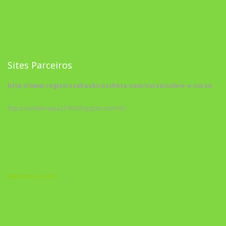
Sites Parceiros
http://www.registrosakashicostheta.com/curso/sobre-o-curso
https://arteterapia2190.blogspot.com.br/
Biblioteca Cristã
A Nova Prática Jurídica com IA