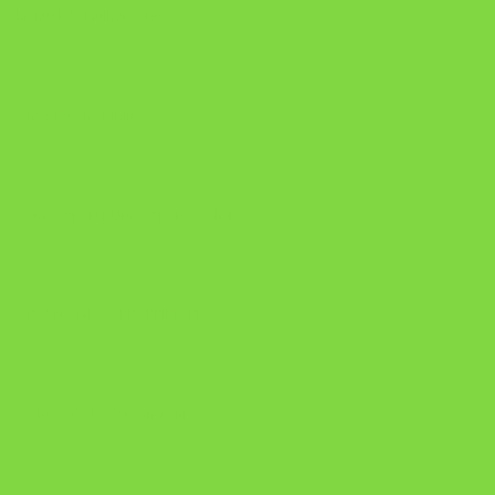
Manual da Mulher Sábia
Onde Está na Bíblia
Como Superar Uma Separação livro
ORYON – MESAS PROPRIETÁRIAS
A Chave do Poder Syncronix