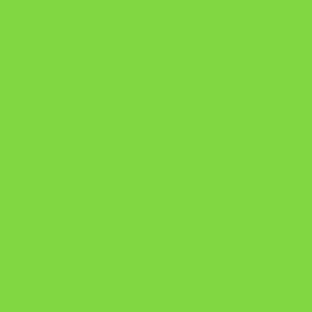
DESAFIO 21 DIAS: REPROGRAMAÇÃO DE APEGO
https://pay.hotmart.com/U103465136Q?
checkoutMode=10&ref=N106778026Y&bid=1784269340682
https://pay.hotmart.com/U106697875V
Como Superar Uma Separação ebook