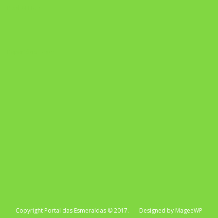
Pixel AI HUB
Repertório Enem
Copyright Portal das Esmeraldas © 2017. Designed by MageeWP