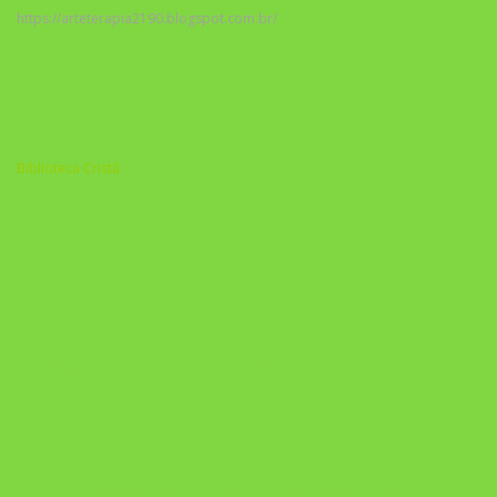
https://arteterapia2190.blogspot.com.br/
Biblioteca Cristã
A Nova Prática Jurídica com IA
DESAFIO 21 DIAS: REPROGRAMAÇÃO DE APEGO
https://pay.hotmart.com/U103465136Q?
checkoutMode=10&ref=N106778026Y&bid=1784269340682