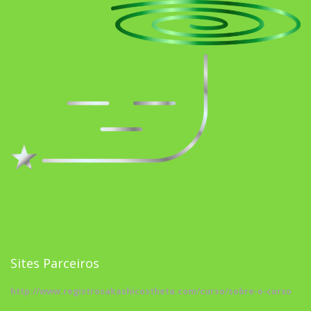
Sites Parceiros
http://www.registrosakashicostheta.com/curso/sobre-o-curso