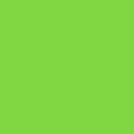
https://pay.hotmart.com/U106697875V
Como Superar Uma Separação ebook
Manual da Mulher Sábia
Onde Está na Bíblia
Como Superar Uma Separação livro