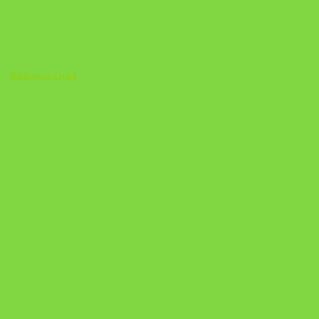
Biblioteca Cristã
A Nova Prática Jurídica com IA
DESAFIO 21 DIAS: REPROGRAMAÇÃO DE APEGO
https://pay.hotmart.com/U103465136Q?
checkoutMode=10&ref=N106778026Y&bid=1784269340682