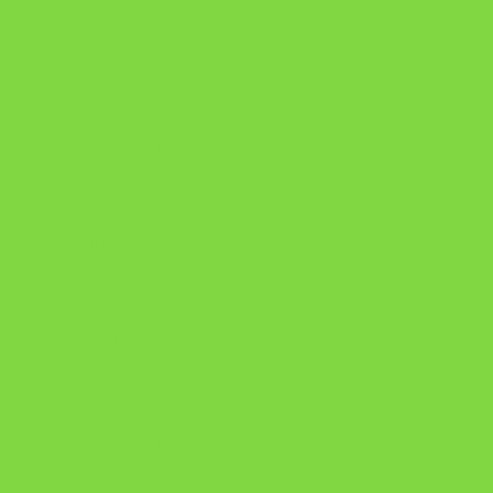
https://pay.hotmart.com/U106697875V
Como Superar Uma Separação ebook
Manual da Mulher Sábia
Onde Está na Bíblia
Como Superar Uma Separação livro