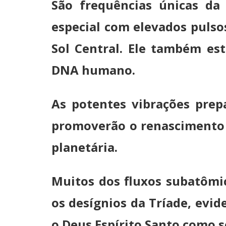
São frequências únicas da
especial com elevados pulso
Sol Central. Ele também est
DNA humano.
As potentes vibrações prep
promoverão o renascimento C
planetária.
Muitos dos fluxos subatômic
os desígnios da Tríade, evi
o Deus Espírito Santo como 