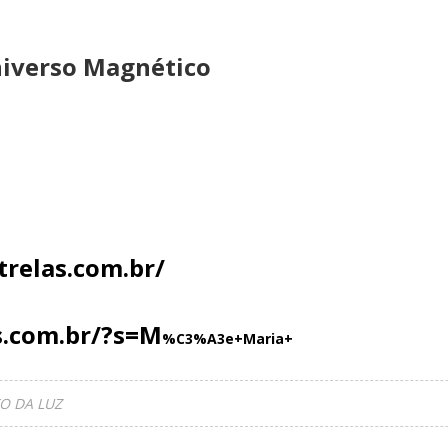
niverso Magnético
relas.com.br/
s.com.br/?s=M
%C3%A3e+Maria+
O DA LUZ