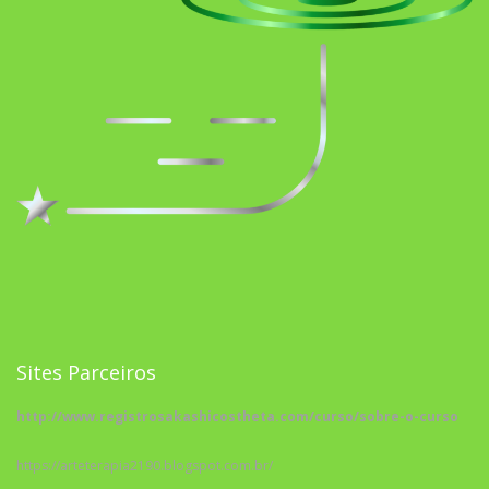
Sites Parceiros
http://www.registrosakashicostheta.com/curso/sobre-o-curso
https://arteterapia2190.blogspot.com.br/