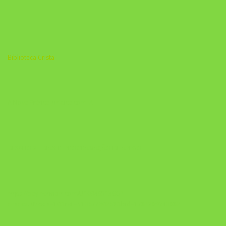
Biblioteca Cristã
A Nova Prática Jurídica com IA
DESAFIO 21 DIAS: REPROGRAMAÇÃO DE APEGO
https://pay.hotmart.com/U103465136Q?
checkoutMode=10&ref=N106778026Y&bid=1784269340682