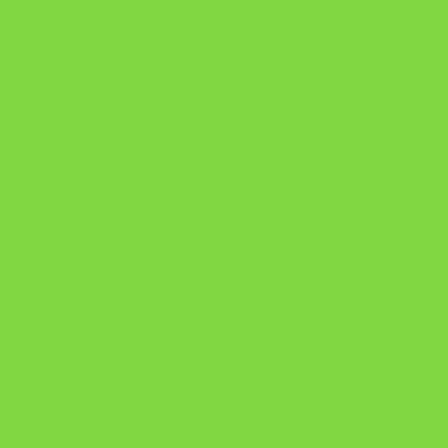
https://pay.hotmart.com/U106697875V
Como Superar Uma Separação ebook
Manual da Mulher Sábia
Onde Está na Bíblia
Como Superar Uma Separação livro