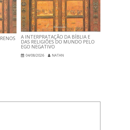
USANDO A 
ESTELAR
A INTERPRATAÇÃO DA BÍBLIA E
RRENOS
DAS RELIGIÕES DO MUNDO PELO
03/08/2026
EGO NEGATIVO
04/08/2026
NATAN