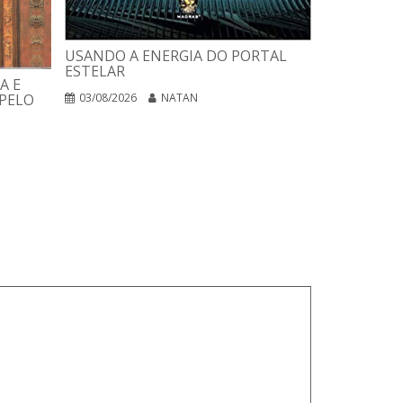
USANDO A ENERGIA DO PORTAL
ESTELAR
A E
PLANO DE 
PELO
03/08/2026
NATAN
PARA CURA
NEGÓCIOS 
02/08/2026