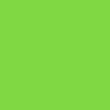
DESAFIO 21 DIAS: REPROGRAMAÇÃO DE APEGO
https://pay.hotmart.com/U103465136Q?
checkoutMode=10&ref=N106778026Y&bid=1784269340682
https://pay.hotmart.com/U106697875V
Como Superar Uma Separação ebook