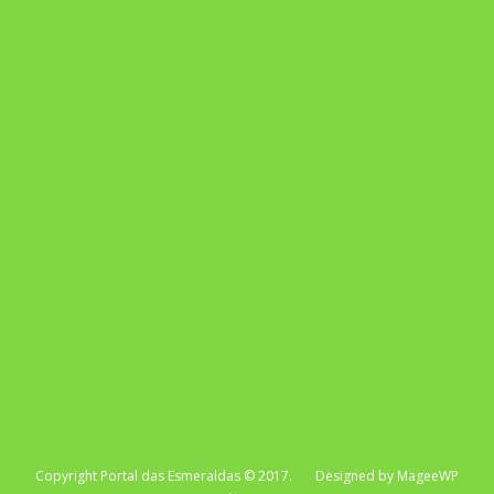
Pixel AI HUB
Repertório Enem
Copyright Portal das Esmeraldas © 2017. Designed by MageeWP