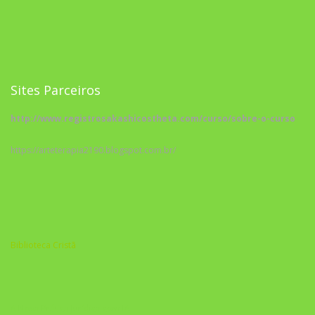
Sites Parceiros
http://www.registrosakashicostheta.com/curso/sobre-o-curso
https://arteterapia2190.blogspot.com.br/
Biblioteca Cristã
A Nova Prática Jurídica com IA