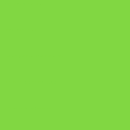
Manual da Mulher Sábia
Onde Está na Bíblia
Como Superar Uma Separação livro
ORYON – MESAS PROPRIETÁRIAS
A Chave do Poder Syncronix