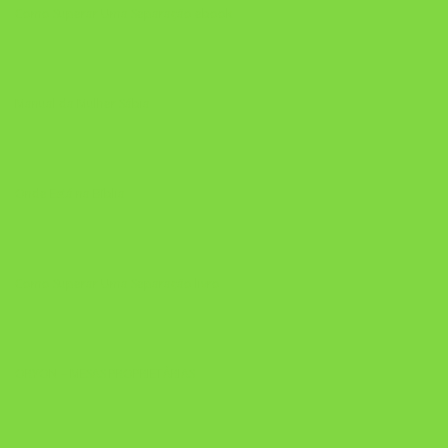
Como Superar Uma Separação ebook
Manual da Mulher Sábia
Onde Está na Bíblia
Como Superar Uma Separação livro
ORYON – MESAS PROPRIETÁRIAS