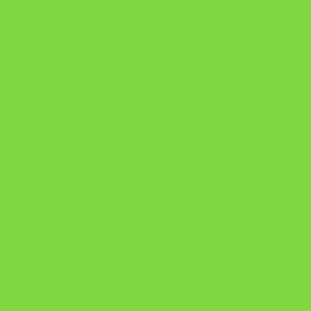
A Nova Prática Jurídica com IA
DESAFIO 21 DIAS: REPROGRAMAÇÃO DE APEGO
https://pay.hotmart.com/U103465136Q?
checkoutMode=10&ref=N106778026Y&bid=1784269340682
https://pay.hotmart.com/U106697875V