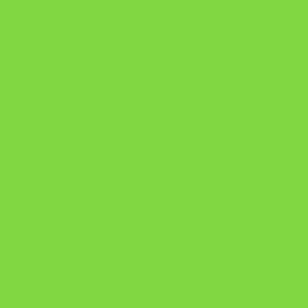
Manual da Mulher Sábia
Onde Está na Bíblia
Como Superar Uma Separação livro
ORYON – MESAS PROPRIETÁRIAS
A Chave do Poder Syncronix