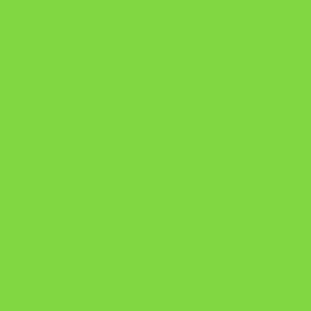
A Nova Prática Jurídica com IA
DESAFIO 21 DIAS: REPROGRAMAÇÃO DE APEGO
https://pay.hotmart.com/U103465136Q?
checkoutMode=10&ref=N106778026Y&bid=1784269340682
https://pay.hotmart.com/U106697875V
Como Superar Uma Separação ebook