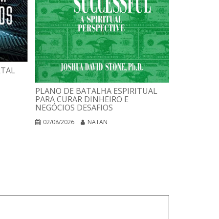
RTAL
UMA PSICO
PLANO DE BATALHA ESPIRITUAL
UMA FILOS
PARA CURAR DINHEIRO E
UMA COMP
NEGÓCIOS DESAFIOS
INTEGRADA
02/08/2026
NATAN
01/08/2026