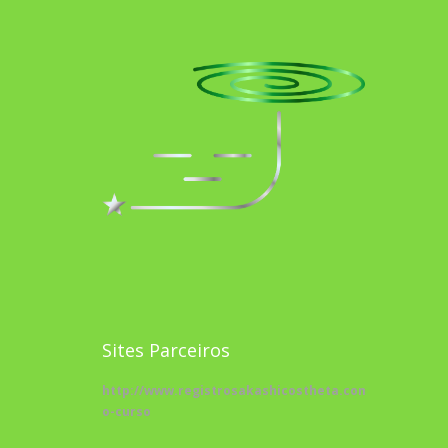
Sites Parceiros
http://www.registrosakashicostheta.com/curso/sobr
o-curso