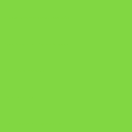
https://pay.hotmart.com/U106697875V
Como Superar Uma Separação ebook
Manual da Mulher Sábia
Onde Está na Bíblia
Como Superar Uma Separação livro