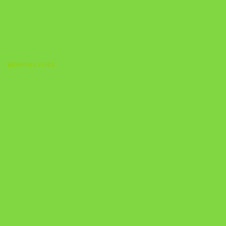
Biblioteca Cristã
A Nova Prática Jurídica com IA
DESAFIO 21 DIAS: REPROGRAMAÇÃO DE APEGO
https://pay.hotmart.com/U103465136Q?
checkoutMode=10&ref=N106778026Y&bid=1784269340682