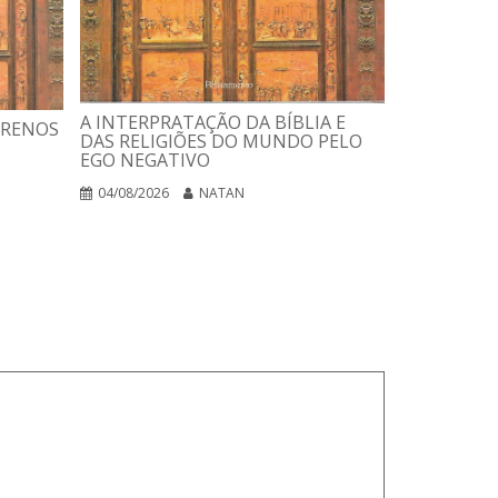
USANDO A 
ESTELAR
A INTERPRATAÇÃO DA BÍBLIA E
RRENOS
DAS RELIGIÕES DO MUNDO PELO
03/08/2026
EGO NEGATIVO
04/08/2026
NATAN