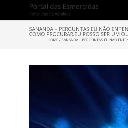
Portal das Esmeraldas
Portal das Esmeraldas
SANANDA – PERGUNTAS EU NÃO ENTEN
COMO PROCURAR.EU POSSO SER UM OU
HOME
/
SANANDA – PERGUNTAS EU NÃO ENTEN