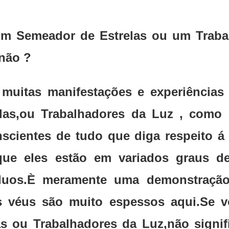
um Semeador de Estrelas ou um Traba
não ?
á muitas manifestações e experiência
las,ou Trabalhadores da Luz , como
cientes de tudo que diga respeito á 
que eles estão em variados graus d
íduos.È meramente uma demonstraçã
Os véus são muito espessos aqui.Se 
s ou Trabalhadores da Luz,não signi