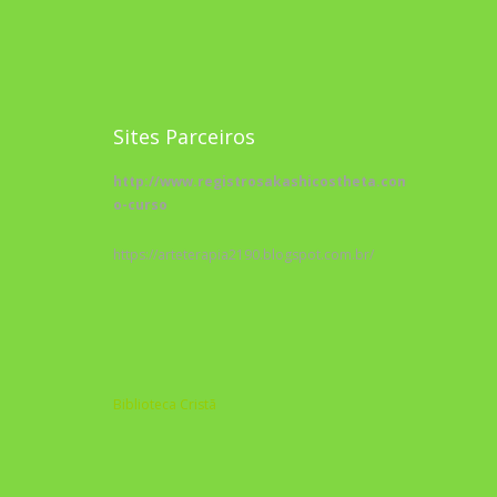
Sites Parceiros
http://www.registrosakashicostheta.com/curso/sobr
o-curso
https://arteterapia2190.blogspot.com.br/
Biblioteca Cristã