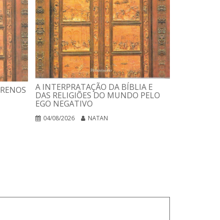
USANDO A 
ESTELAR
A INTERPRATAÇÃO DA BÍBLIA E
RRENOS
DAS RELIGIÕES DO MUNDO PELO
03/08/2026
EGO NEGATIVO
04/08/2026
NATAN