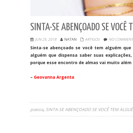
SINTA-SE ABENÇOADO SE VOCÊ 
JUN 25, 2018
NATAN
ARTIGOS
NO COMMENT
Sinta-se abençoado se você tem alguém que 
alguém que dispensa saber suas explicações,
porque esse encontro de almas vai muito além
–
Geovanna Argenta
poesia
SINTA-SE ABENÇOADO SE VOCÊ TEM ALGU