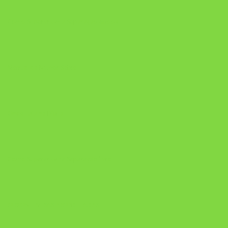
Como Superar Uma Separação ebook
Manual da Mulher Sábia
Onde Está na Bíblia
Como Superar Uma Separação livro
ORYON – MESAS PROPRIETÁRIAS