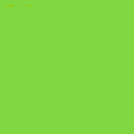
Biblioteca Cristã
A Nova Prática Jurídica com IA
DESAFIO 21 DIAS: REPROGRAMAÇÃO DE APEGO
https://pay.hotmart.com/U103465136Q?
checkoutMode=10&ref=N106778026Y&bid=1784269340682
https://pay.hotmart.com/U106697875V