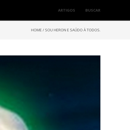
ARTIGOS
BUSCAR
HOME
/
SOU HERON E SAÚDO À TODOS.