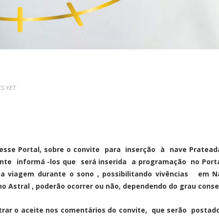
S YET
e Portal, sobre o convite para inserção à nave Prateada 
e informá -los que será inserida a programação no Portal
sa viagem durante o sono , possibilitando vivências em N
o Astral , poderão ocorrer ou não, dependendo do grau cons
trar o aceite nos comentários do convite, que serão postado