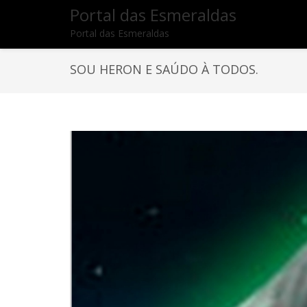
Portal das Esmeraldas
Portal das Esmeraldas
SOU HERON E SAÚDO À TODOS.