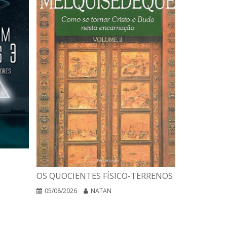
A INTERPR
OS QUOCIENTES FÍSICO-TERRENOS
DAS RELIG
EGO NEGA
05/08/2026
NATAN
04/08/2026