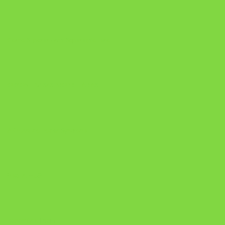
Como Superar Uma Separação livro
ORYON – MESAS PROPRIETÁRIAS
A Chave do Poder Syncronix
Pixel AI HUB
Repertório Enem