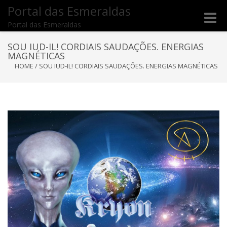
Portal das Esmeraldas
Toggle
Portal das Esmeraldas
naviga
SOU IUD-IL! CORDIAIS SAUDAÇÕES. ENERGIAS
MAGNÉTICAS
HOME
/
SOU IUD-IL! CORDIAIS SAUDAÇÕES. ENERGIAS MAGNÉTICAS