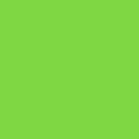
https://pay.hotmart.com/U103465136Q?
checkoutMode=10&ref=N106778026Y&bid=1784269340682
https://pay.hotmart.com/U106697875V
Como Superar Uma Separação ebook
Manual da Mulher Sábia
Onde Está na Bíblia