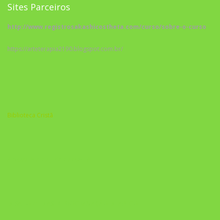
Sites Parceiros
http://www.registrosakashicostheta.com/curso/sobre-o-curso
https://arteterapia2190.blogspot.com.br/
Biblioteca Cristã
A Nova Prática Jurídica com IA
DESAFIO 21 DIAS: REPROGRAMAÇÃO DE APEGO