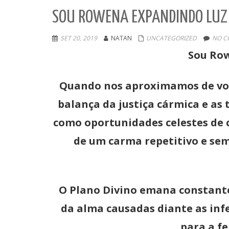
SOU ROWENA EXPANDINDO LUZ
SET 20, 2019
NATAN
UNCATEGORIZED
NO C
Sou Row
Quando nos aproximamos de você
balança da justiça cármica e as
como oportunidades celestes de 
de um carma repetitivo e sem
O Plano Divino emana constante
da alma causadas diante as inf
para a f