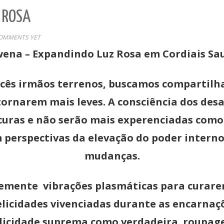
 ROSA
OMMENTS YET
ena – Expandindo Luz Rosa em Cordiais Sa
s irmãos terrenos, buscamos compartilhar
 tornarem mais leves. A consciência dos des
curas e não serão mais experenciadas como 
 perspectivas da elevação do poder interno 
mudanças.
mente vibrações plasmáticas para curarem
elicidades vivenciadas durante as encarnaçõ
elicidade suprema como verdadeira roupage