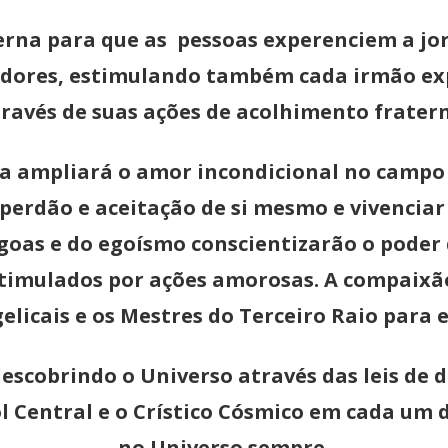
erna para que as pessoas experenciem a jor
edores, estimulando também cada irmão ex
ravés de suas ações de acolhimento frater
sa ampliará o amor incondicional no campo 
erdão e aceitação de si mesmo e vivenciar
ágoas e do egoísmo conscientizarão o poder 
stimulados por ações amorosas. A compaixã
elicais e os Mestres do Terceiro Raio para 
descobrindo o Universo através das leis de 
 Central e o Crístico Cósmico em cada um 
no Universo sempre.