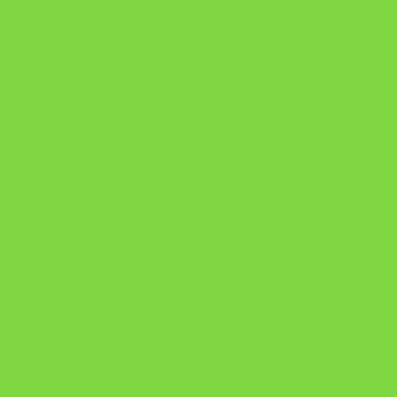
Manual da Mulher Sábia
Onde Está na Bíblia
Como Superar Uma Separação livro
ORYON – MESAS PROPRIETÁRIAS
A Chave do Poder Syncronix