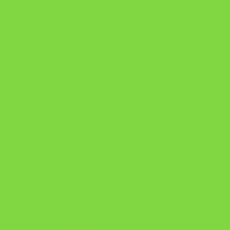
A Nova Prática Jurídica com IA
DESAFIO 21 DIAS: REPROGRAMAÇÃO DE APEGO
https://pay.hotmart.com/U103465136Q?
checkoutMode=10&ref=N106778026Y&bid=1784269340682
https://pay.hotmart.com/U106697875V
Como Superar Uma Separação ebook