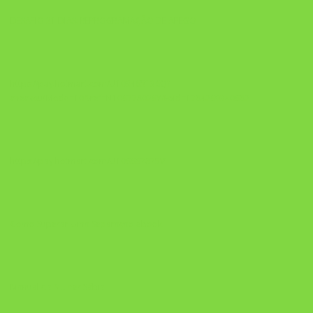
DESAFIO 21 DIAS: REPROGRAMAÇÃO DE APEGO
https://pay.hotmart.com/U103465136Q?
checkoutMode=10&ref=N106778026Y&bid=1784269340682
https://pay.hotmart.com/U106697875V
Como Superar Uma Separação ebook
Manual da Mulher Sábia