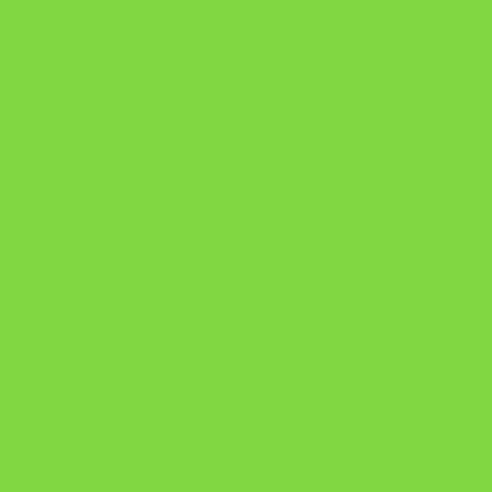
Onde Está na Bíblia
Como Superar Uma Separação livro
ORYON – MESAS PROPRIETÁRIAS
A Chave do Poder Syncronix
Pixel AI HUB