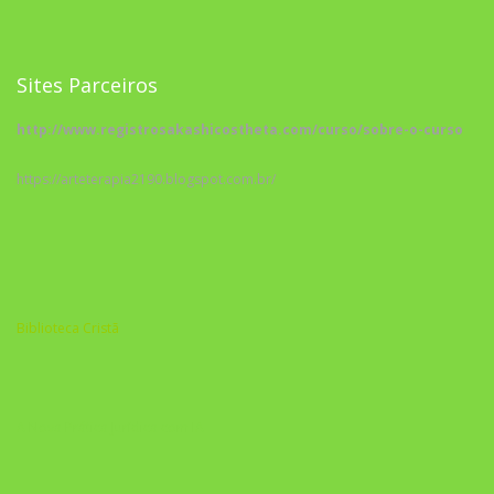
Sites Parceiros
http://www.registrosakashicostheta.com/curso/sobre-o-curso
https://arteterapia2190.blogspot.com.br/
Biblioteca Cristã
A Nova Prática Jurídica com IA