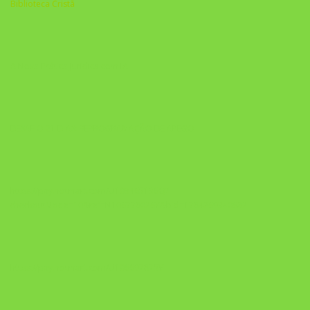
Biblioteca Cristã
A Nova Prática Jurídica com IA
DESAFIO 21 DIAS: REPROGRAMAÇÃO DE APEGO
https://pay.hotmart.com/U103465136Q?
checkoutMode=10&ref=N106778026Y&bid=1784269340682
https://pay.hotmart.com/U106697875V