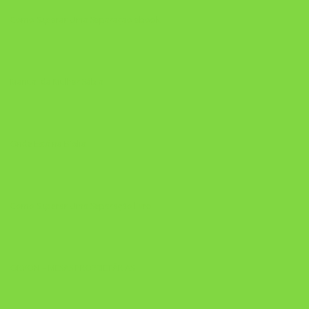
Como Superar Uma Separação ebook
Manual da Mulher Sábia
Onde Está na Bíblia
Como Superar Uma Separação livro
ORYON – MESAS PROPRIETÁRIAS