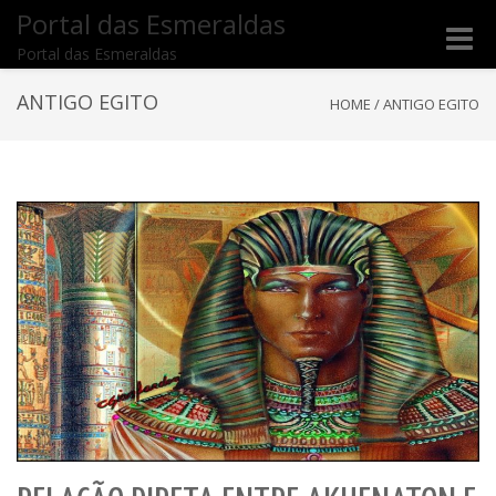
Portal das Esmeraldas
Toggle
Portal das Esmeraldas
naviga
ANTIGO EGITO
HOME
/
ANTIGO EGITO