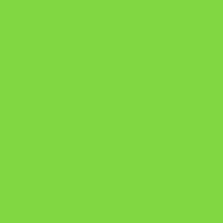
A Nova Prática Jurídica com IA
DESAFIO 21 DIAS: REPROGRAMAÇÃO DE APEGO
https://pay.hotmart.com/U103465136Q?
checkoutMode=10&ref=N106778026Y&bid=1784269340682
https://pay.hotmart.com/U106697875V
Como Superar Uma Separação ebook