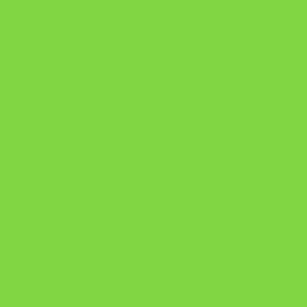
Como Superar Uma Separação ebook
Manual da Mulher Sábia
Onde Está na Bíblia
Como Superar Uma Separação livro
ORYON – MESAS PROPRIETÁRIAS