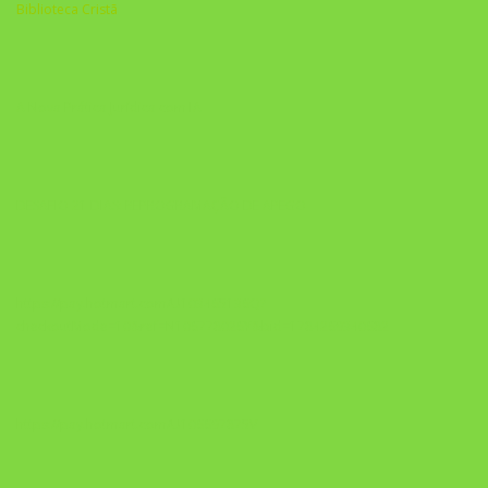
Biblioteca Cristã
A Nova Prática Jurídica com IA
DESAFIO 21 DIAS: REPROGRAMAÇÃO DE APEGO
https://pay.hotmart.com/U103465136Q?
checkoutMode=10&ref=N106778026Y&bid=1784269340682
https://pay.hotmart.com/U106697875V